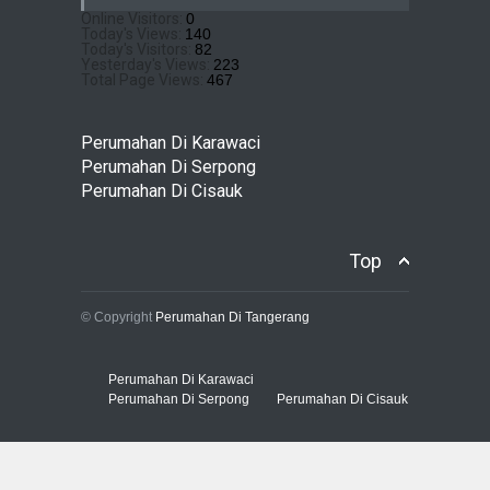
Pricelistnya Disini Ya!
Online Visitors:
0
Today's Views:
140
Perumahan di Cirendeu
July 3, 2026
Today's Visitors:
82
Yesterday's Views:
223
Total Page Views:
467
Privana Houses Pamulang :
Hunian Modern dengan
Perumahan Di Karawaci
Konsep Tropical Oasis di
Perumahan Di Serpong
Tangerang Selatan
Perumahan Di Cisauk
Perumahan Di Pamulang
August 8, 2026
Top
© Copyright
Perumahan Di Tangerang
Perumahan Di Karawaci
Perumahan Di Serpong
Perumahan Di Cisauk