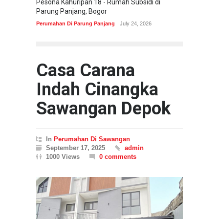
Pesona Kahuripan 18 - Rumah Subsidi di
Areum 
Parung Panjang, Bogor
Korea 
Perumahan Di Parung Panjang
July 24, 2026
Perumah
Casa Carana
Indah Cinangka
Sawangan Depok
In
Perumahan Di Sawangan
September 17, 2025
admin
1000 Views
0 comments