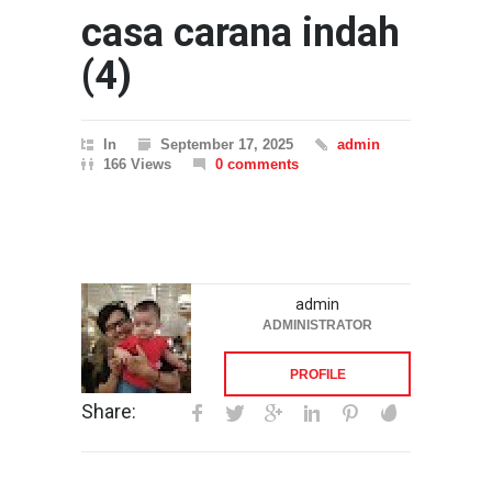
casa carana indah
(4)
In
September 17, 2025
admin
166 Views
0 comments
admin
ADMINISTRATOR
PROFILE
Share: