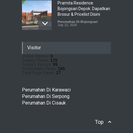
Pramita Residence
Bojongsari Depok: Dapatkan
Brosur & Pricelist Disini
Perumahan Di Bojongsari
July 22, 2026
Sewu Lake House Cirendeu :
Visitor
Dapatkan Brosur &
Pricelistnya Disini Ya!
Online Visitors:
0
Today's Views:
129
Perumahan di Cirendeu
July 3, 2026
Today's Visitors:
99
Yesterday's Views:
245
Total Page Views:
27
Matera Lakeside : Hunian
Super Mewah dengan
Perumahan Di Karawaci
Nuansa Resort di Gading
Perumahan Di Serpong
Serpong
Perumahan Di Cisauk
Perumahan Di Serpong
May 4, 2026
Top