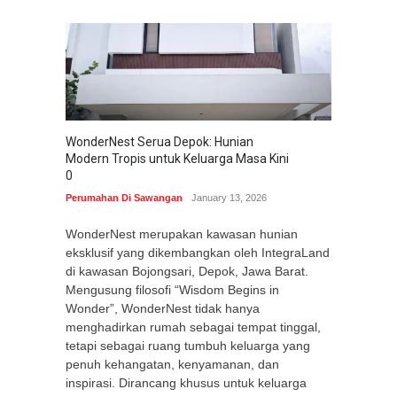
WonderNest Serua Depok: Hunian
Modern Tropis untuk Keluarga Masa Kini
0
Perumahan Di Sawangan
January 13, 2026
WonderNest merupakan kawasan hunian
eksklusif yang dikembangkan oleh IntegraLand
di kawasan Bojongsari, Depok, Jawa Barat.
Mengusung filosofi “Wisdom Begins in
Wonder”, WonderNest tidak hanya
menghadirkan rumah sebagai tempat tinggal,
tetapi sebagai ruang tumbuh keluarga yang
penuh kehangatan, kenyamanan, dan
inspirasi. Dirancang khusus untuk keluarga