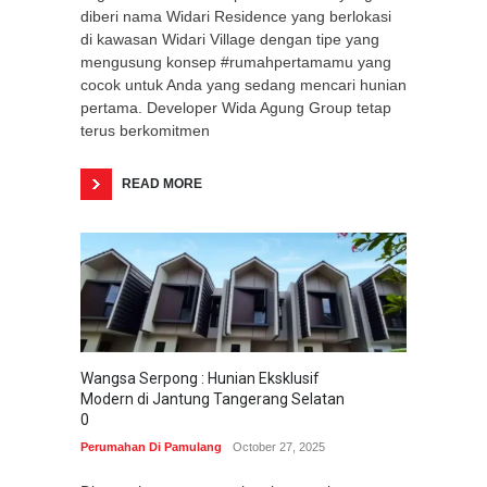
diberi nama Widari Residence yang berlokasi
di kawasan Widari Village dengan tipe yang
mengusung konsep #rumahpertamamu yang
cocok untuk Anda yang sedang mencari hunian
pertama. Developer Wida Agung Group tetap
terus berkomitmen
READ MORE
Wangsa Serpong : Hunian Eksklusif
Modern di Jantung Tangerang Selatan
0
Perumahan Di Pamulang
October 27, 2025