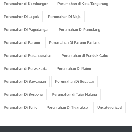
Perumahan di Kembangan
Perumahan di Kota Tangerang
Perumahan Di Legok
Perumahan Di Maja
Perumahan Di Pagedangan
Perumahan Di Pamulang
Perumahan di Parung
Perumahan Di Parung Panjang
Perumahan di Pesanggrahan
Perumahan di Pondok Cabe
Perumahan di Purwakarta
Perumahan Di Rajeg
Perumahan Di Sawangan
Perumahan Di Sepatan
Perumahan Di Serpong
Perumahan di Tajur Halang
Perumahan Di Tenjo
Perumahan Di Tigaraksa
Uncategorized