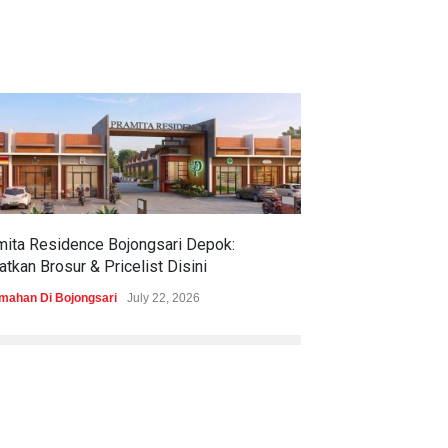
mita Residence Bojongsari Depok:
Sewu Lake House
tkan Brosur & Pricelist Disini
& Pricelistnya Di
mahan Di Bojongsari
July 22, 2026
Perumahan di Ciren