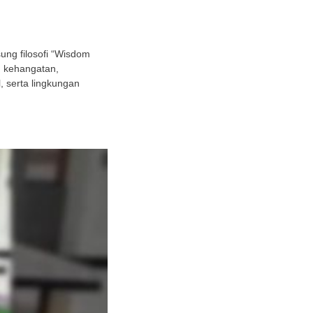
ng filosofi “Wisdom
h kehangatan,
 serta lingkungan