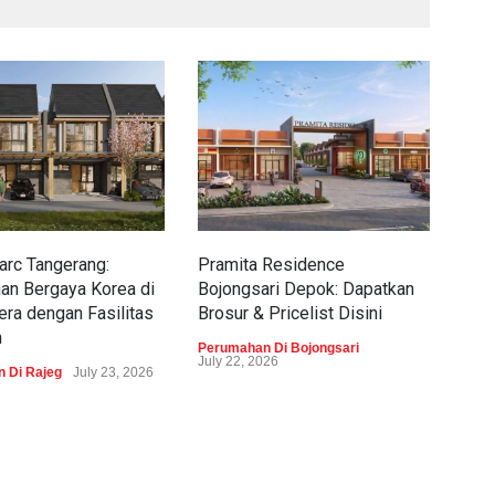
rc Tangerang:
Pramita Residence
Sew
an Bergaya Korea di
Bojongsari Depok: Dapatkan
Dap
era dengan Fasilitas
Brosur & Pricelist Disini
Pric
m
Perumahan Di Bojongsari
Peru
July 22, 2026
 Di Rajeg
July 23, 2026