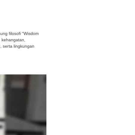
ng filosofi “Wisdom
h kehangatan,
 serta lingkungan