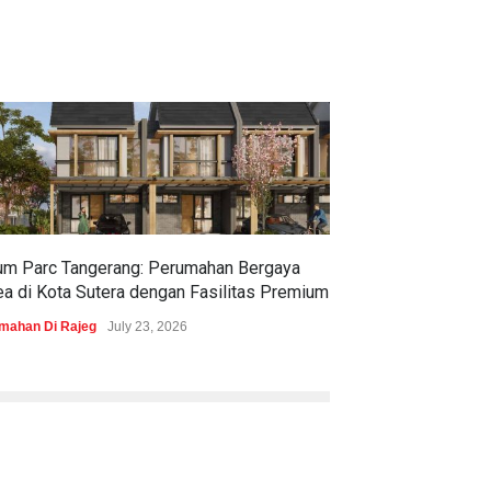
um Parc Tangerang: Perumahan Bergaya
Pramita Residen
ea di Kota Sutera dengan Fasilitas Premium
Dapatkan Brosur 
mahan Di Rajeg
July 23, 2026
Perumahan Di Bojon