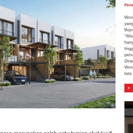
Peru
Wond
yang
Bojo
“Wis
hany
ting
penu
Dira
Won
tata