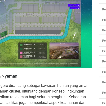
Pe
Pe
Pe
Pe
Pe
Pe
Pe
n Nyaman
Pe
negoro dirancang sebagai kawasan hunian yang aman
anan cluster, ditunjang dengan konsep lingkungan
Pe
berikan rasa aman bagi seluruh penghuni. Kehadiran
ri fasilitas juga memperkuat aspek keamanan dan
Pe