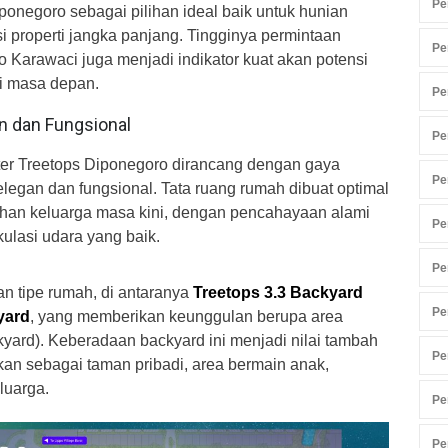
Pe
onegoro sebagai pilihan ideal baik untuk hunian
i properti jangka panjang. Tingginya permintaan
Pe
 Karawaci juga menjadi indikator kuat akan potensi
di masa depan.
Pe
 dan Fungsional
Pe
ster Treetops Diponegoro dirancang dengan gaya
Pe
elegan dan fungsional. Tata ruang rumah dibuat optimal
han keluarga masa kini, dengan pencahayaan alami
Pe
kulasi udara yang baik.
Pe
an tipe rumah, di antaranya
Treetops 3.3 Backyard
Pe
yard
, yang memberikan keunggulan berupa area
yard). Keberadaan backyard ini menjadi nilai tambah
Pe
kan sebagai taman pribadi, area bermain anak,
luarga.
Pe
Pe