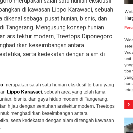
oro merupakan salah satu hunian eksklusif
bangkan di kawasan Lippo Karawaci, sebuah
Wid
a dikenal sebagai pusat hunian, bisnis, dan
Har
di Tangerang. Mengusung konsep hunian
Peru
han arsitektur modern, Treetops Diponegoro
Wida
nghadirkan keseimbangan antara
sete
Wida
estetika, serta kedekatan dengan alam di
unit
yang
tip
yang
huni
ro
merupakan salah satu hunian eksklusif terbaru yang
teta
san
Lippo Karawaci
, sebuah area yang telah lama
unian, bisnis, dan gaya hidup modern di Tangerang.
n hijau dengan sentuhan arsitektur modern, Treetops
untuk menghadirkan keseimbangan antara
tika, serta kedekatan dengan alam di tengah kawasan
.