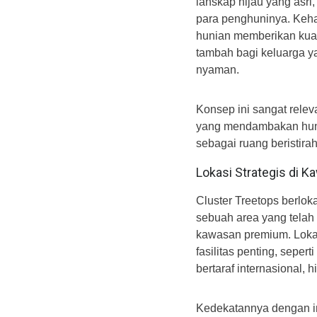
lanskap hijau yang asr
para penghuninya. Kehad
hunian memberikan kuali
tambah bagi keluarga 
nyaman.
Konsep ini sangat rele
yang mendambakan hunia
sebagai ruang beristiraha
Lokasi Strategis di K
Cluster Treetops berlok
sebuah area yang telah
kawasan premium. Loka
fasilitas penting, sepert
bertaraf internasional, 
Kedekatannya dengan in