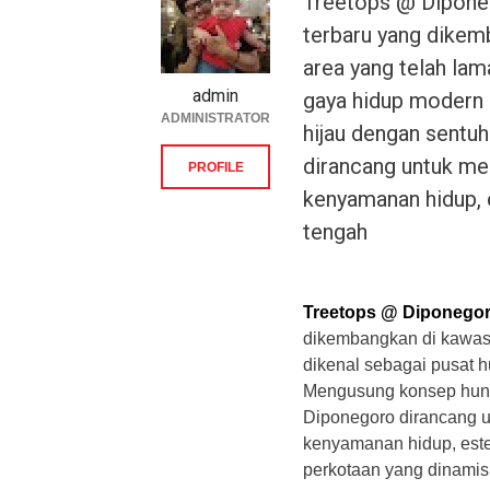
Treetops @ Diponeg
terbaru yang dikem
area yang telah lam
admin
gaya hidup modern 
ADMINISTRATOR
hijau dengan sentu
dirancang untuk me
PROFILE
kenyamanan hidup, 
tengah
Treetops @ Diponego
dikembangkan di kawa
dikenal sebagai pusat h
Mengusung konsep hunia
Diponegoro dirancang 
kenyamanan hidup, este
perkotaan yang dinamis