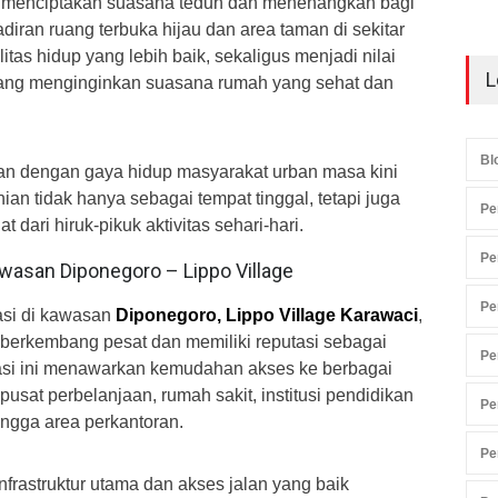
i, menciptakan suasana teduh dan menenangkan bagi
iran ruang terbuka hijau dan area taman di sekitar
tas hidup yang lebih baik, sekaligus menjadi nilai
L
yang menginginkan suasana rumah yang sehat dan
Bl
van dengan gaya hidup masyarakat urban masa kini
n tidak hanya sebagai tempat tinggal, tetapi juga
Pe
t dari hiruk-pikuk aktivitas sehari-hari.
Pe
awasan Diponegoro – Lippo Village
Pe
asi di kawasan
Diponegoro, Lippo Village Karawaci
,
 berkembang pesat dan memiliki reputasi sebagai
Pe
si ini menawarkan kemudahan akses ke berbagai
i pusat perbelanjaan, rumah sakit, institusi pendidikan
Pe
hingga area perkantoran.
Pe
frastruktur utama dan akses jalan yang baik