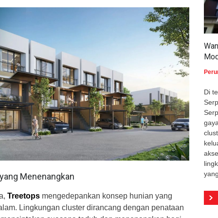
Wan
Mod
Peru
Di 
Serp
Serp
gaya
clus
kelu
akse
ling
yang
 yang Menenangkan
a,
Treetops
mengedepankan konsep hunian yang
lam. Lingkungan cluster dirancang dengan penataan