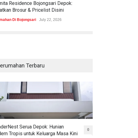
mita Residence Bojongsari Depok:
Sewu Lake House
tkan Brosur & Pricelist Disini
& Pricelistnya Di
mahan Di Bojongsari
July 22, 2026
Perumahan di Ciren
erumahan Terbaru
derNest Serua Depok: Hunian
0
ern Tropis untuk Keluarga Masa Kini