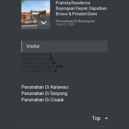
Pramita Residence
Bojongsari Depok: Dapatkan
Brosur & Pricelist Disini
Perumahan Di Bojongsari
July 22, 2026
Sewu Lake House Cirendeu :
Visitor
Dapatkan Brosur &
Pricelistnya Disini Ya!
Online Visitors:
1
Today's Views:
13
Perumahan di Cirendeu
July 3, 2026
Today's Visitors:
12
Yesterday's Views:
239
Total Page Views:
4
Matera Lakeside : Hunian
Super Mewah dengan
Perumahan Di Karawaci
Nuansa Resort di Gading
Perumahan Di Serpong
Serpong
Perumahan Di Cisauk
Perumahan Di Serpong
May 4, 2026
Top