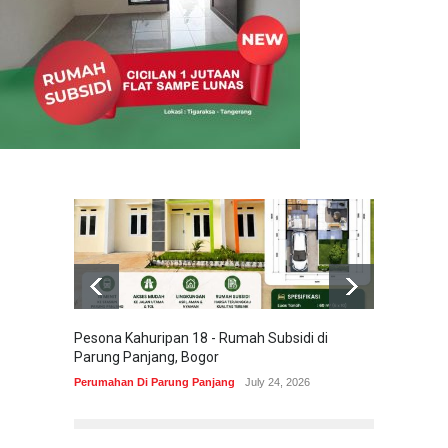
Pesona Kahuripan 18 - Rumah Subsidi di
Areum 
Parung Panjang, Bogor
Korea 
Perumahan Di Parung Panjang
July 24, 2026
Perumah