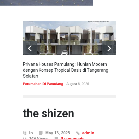
Privana Houses Pamulang : Hunian Modern
Pesona
dengan Konsep Tropical Oasis di Tangerang
Parung
Selatan
Perumah
Perumahan Di Pamulang
August 8, 2026
the shizen
In
May 13, 2025
admin
149 Views
0 comments