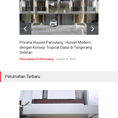
Privana Houses Pamulang : Hunian Modern
Pesona
dengan Konsep Tropical Oasis di Tangerang
Parung
Selatan
Perumah
Perumahan Di Pamulang
August 8, 2026
Perumahan Terbaru