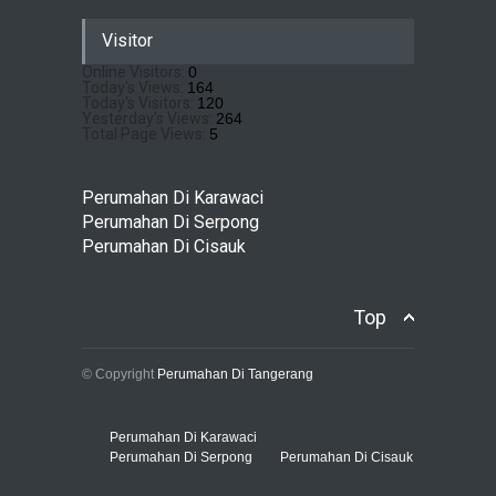
Pramita Residence
Visitor
Bojongsari Depok: Dapatkan
Brosur & Pricelist Disini
Online Visitors:
0
Today's Views:
164
Perumahan Di Bojongsari
July 22, 2026
Today's Visitors:
120
Yesterday's Views:
264
Total Page Views:
5
Sewu Lake House Cirendeu :
Dapatkan Brosur &
Perumahan Di Karawaci
Pricelistnya Disini Ya!
Perumahan Di Serpong
Perumahan di Cirendeu
Perumahan Di Cisauk
July 3, 2026
Top
© Copyright
Perumahan Di Tangerang
Perumahan Di Karawaci
Perumahan Di Serpong
Perumahan Di Cisauk