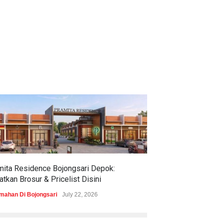
mita Residence Bojongsari Depok:
Sewu Lake House
tkan Brosur & Pricelist Disini
& Pricelistnya Di
mahan Di Bojongsari
July 22, 2026
Perumahan di Ciren