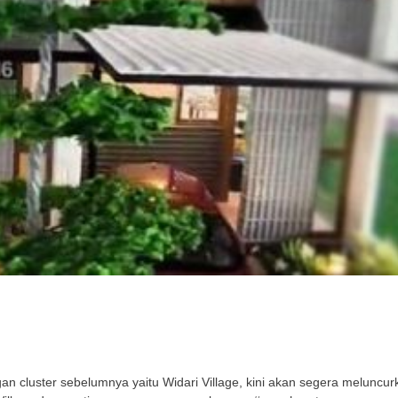
cluster sebelumnya yaitu Widari Village, kini akan segera meluncurka