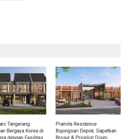
rc Tangerang:
Pramita Residence
Sew
an Bergaya Korea di
Bojongsari Depok: Dapatkan
Dap
era dengan Fasilitas
Brosur & Pricelist Disini
Pric