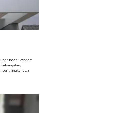
ng filosofi “Wisdom
h kehangatan,
 serta lingkungan