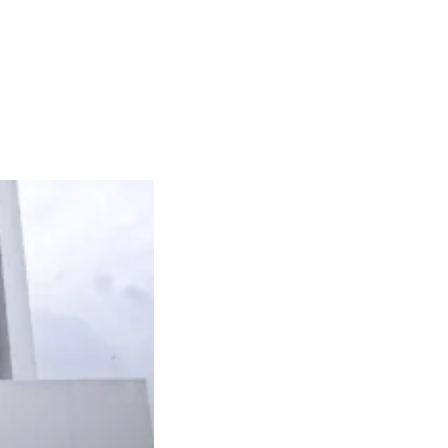
mahan di Cirendeu
July 3, 2026
Perumahan Di Serpong
May 4, 2026