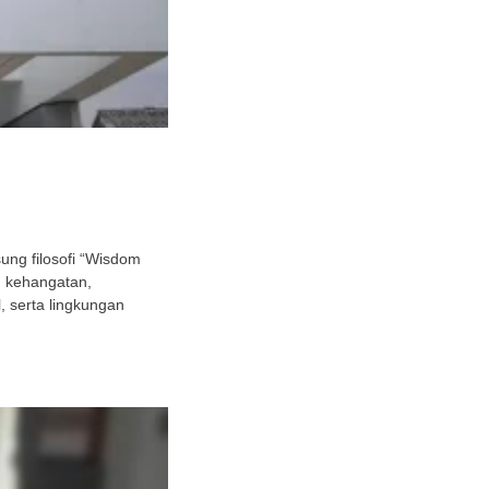
ng filosofi “Wisdom
h kehangatan,
 serta lingkungan