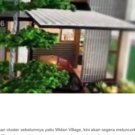
cluster sebelumnya yaitu Widari Village, kini akan segera meluncurka