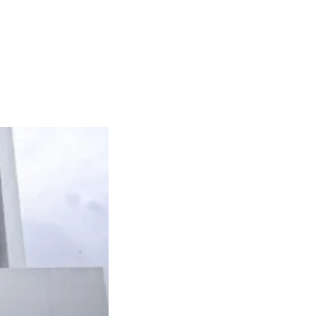
mahan di Cirendeu
July 3, 2026
Perumahan Di Serpong
May 4, 2026