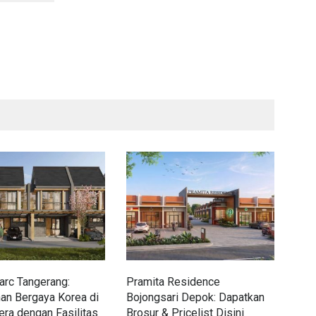
rc Tangerang:
Pramita Residence
Sew
an Bergaya Korea di
Bojongsari Depok: Dapatkan
Dap
era dengan Fasilitas
Brosur & Pricelist Disini
Pric