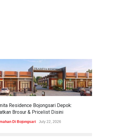
mita Residence Bojongsari Depok:
Sewu Lake House
tkan Brosur & Pricelist Disini
& Pricelistnya Di
mahan Di Bojongsari
July 22, 2026
Perumahan di Ciren