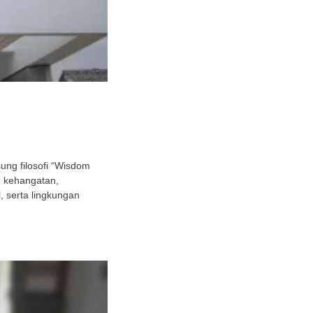
ng filosofi “Wisdom
h kehangatan,
 serta lingkungan