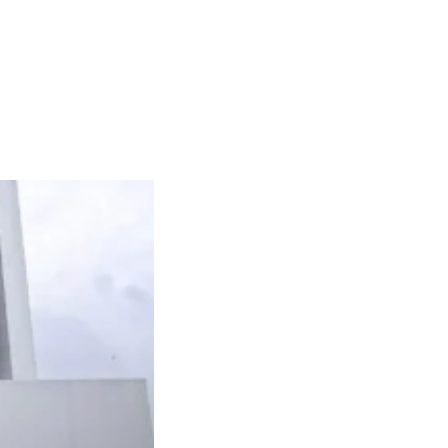
mahan di Cirendeu
July 3, 2026
Perumahan Di Serpong
May 4, 2026