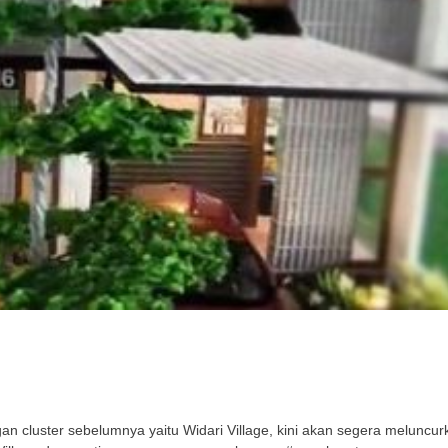
cluster sebelumnya yaitu Widari Village, kini akan segera meluncurka