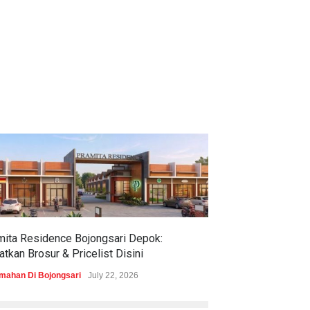
mita Residence Bojongsari Depok:
Sewu Lake House
tkan Brosur & Pricelist Disini
& Pricelistnya Di
mahan Di Bojongsari
July 22, 2026
Perumahan di Ciren