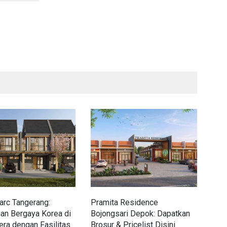
rc Tangerang:
Pramita Residence
Sew
an Bergaya Korea di
Bojongsari Depok: Dapatkan
Dap
era dengan Fasilitas
Brosur & Pricelist Disini
Pric