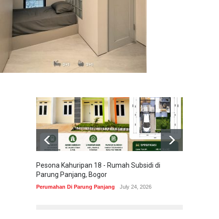
Pesona Kahuripan 18 - Rumah Subsidi di
Areum 
Parung Panjang, Bogor
Korea 
Perumahan Di Parung Panjang
July 24, 2026
Perumah