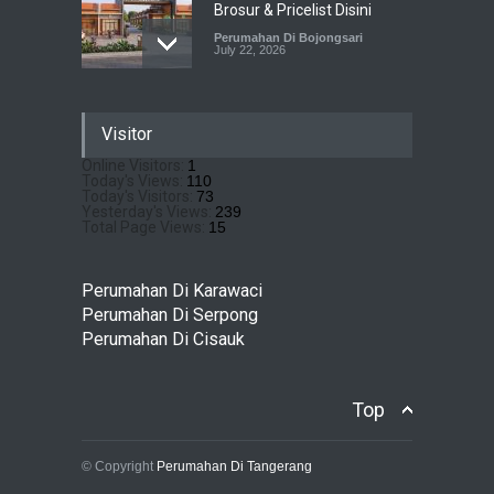
Brosur & Pricelist Disini
Perumahan Di Bojongsari
July 22, 2026
Sewu Lake House Cirendeu :
Visitor
Dapatkan Brosur &
Pricelistnya Disini Ya!
Online Visitors:
1
Today's Views:
110
Perumahan di Cirendeu
July 3, 2026
Today's Visitors:
73
Yesterday's Views:
239
Total Page Views:
15
Matera Lakeside : Hunian
Super Mewah dengan
Perumahan Di Karawaci
Nuansa Resort di Gading
Perumahan Di Serpong
Serpong
Perumahan Di Cisauk
Perumahan Di Serpong
May 4, 2026
Top
© Copyright
Perumahan Di Tangerang