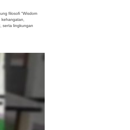
ng filosofi “Wisdom
h kehangatan,
 serta lingkungan