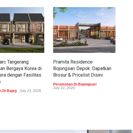
rc Tangerang:
Pramita Residence
Sew
an Bergaya Korea di
Bojongsari Depok: Dapatkan
Dap
era dengan Fasilitas
Brosur & Pricelist Disini
Pric
m
Perumahan Di Bojongsari
Peru
July 22, 2026
 Di Rajeg
July 23, 2026