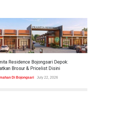
mita Residence Bojongsari Depok:
Sewu Lake House
tkan Brosur & Pricelist Disini
& Pricelistnya Di
mahan Di Bojongsari
July 22, 2026
Perumahan di Ciren