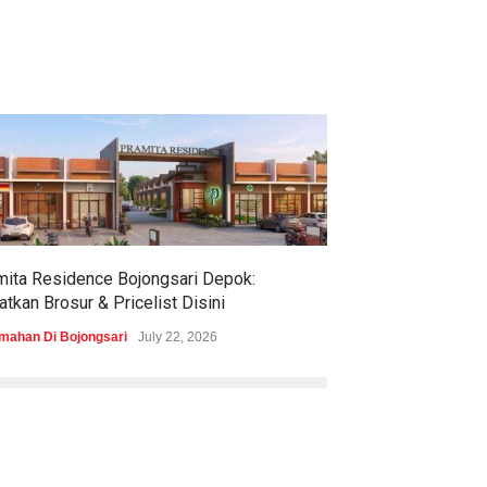
mita Residence Bojongsari Depok:
Sewu Lake House
tkan Brosur & Pricelist Disini
& Pricelistnya Di
mahan Di Bojongsari
July 22, 2026
Perumahan di Ciren