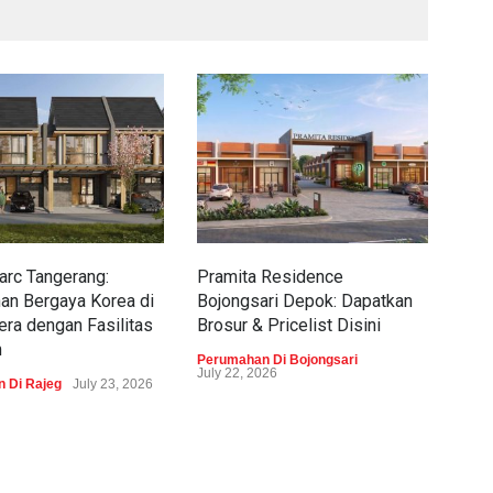
rc Tangerang:
Pramita Residence
Sew
an Bergaya Korea di
Bojongsari Depok: Dapatkan
Dap
era dengan Fasilitas
Brosur & Pricelist Disini
Pric
m
Perumahan Di Bojongsari
Peru
July 22, 2026
 Di Rajeg
July 23, 2026