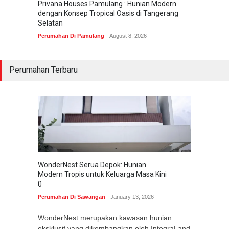
Privana Houses Pamulang : Hunian Modern
Pesona
dengan Konsep Tropical Oasis di Tangerang
Parung
Selatan
Perumah
Perumahan Di Pamulang
August 8, 2026
Perumahan Terbaru
WonderNest Serua Depok: Hunian
Modern Tropis untuk Keluarga Masa Kini
0
Perumahan Di Sawangan
January 13, 2026
WonderNest merupakan kawasan hunian
eksklusif yang dikembangkan oleh IntegraLand