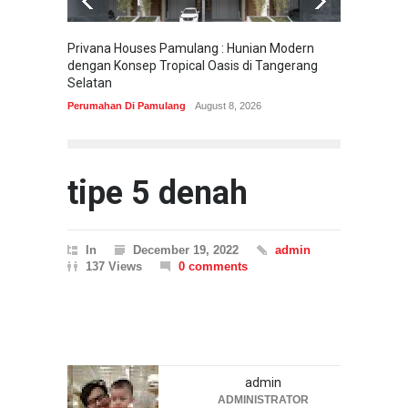
Privana Houses Pamulang : Hunian Modern
Pesona
dengan Konsep Tropical Oasis di Tangerang
Parung
Selatan
Perumah
Perumahan Di Pamulang
August 8, 2026
tipe 5 denah
In
December 19, 2022
admin
137 Views
0 comments
admin
ADMINISTRATOR