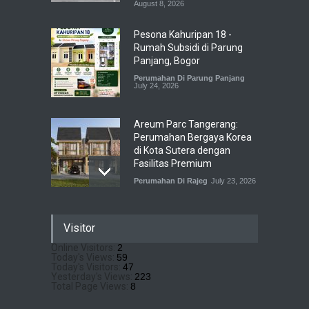
August 8, 2026
Pesona Kahuripan 18 -
Rumah Subsidi di Parung
Panjang, Bogor
Perumahan Di Parung Panjang
July 24, 2026
Areum Parc Tangerang:
Perumahan Bergaya Korea
di Kota Sutera dengan
Fasilitas Premium
Perumahan Di Rajeg
July 23, 2026
Pramita Residence
Visitor
Bojongsari Depok: Dapatkan
Brosur & Pricelist Disini
Online Visitors:
2
Today's Views:
59
Perumahan Di Bojongsari
July 22, 2026
Today's Visitors:
47
Yesterday's Views:
223
Total Page Views:
8
Sewu Lake House Cirendeu :