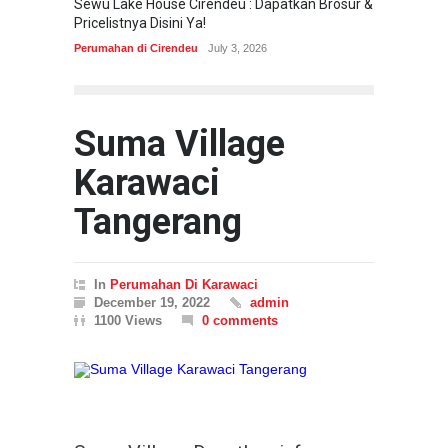
Sewu Lake House Cirendeu : Dapatkan Brosur &
Matera
Pricelistnya Disini Ya!
Nuansa
Perumahan di Cirendeu
July 3, 2026
Perumah
Suma Village
Karawaci
Tangerang
In
Perumahan Di Karawaci
December 19, 2022
admin
1100 Views
0 comments