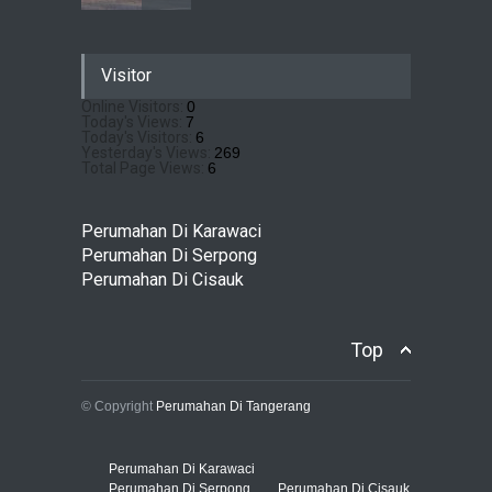
Sewu Lake House Cirendeu :
Visitor
Dapatkan Brosur &
Pricelistnya Disini Ya!
Online Visitors:
0
Today's Views:
7
Perumahan di Cirendeu
July 3, 2026
Today's Visitors:
6
Yesterday's Views:
269
Total Page Views:
6
Matera Lakeside : Hunian
Super Mewah dengan
Perumahan Di Karawaci
Nuansa Resort di Gading
Perumahan Di Serpong
Serpong
Perumahan Di Cisauk
Perumahan Di Serpong
May 4, 2026
Top
© Copyright
Perumahan Di Tangerang
Perumahan Di Karawaci
Perumahan Di Serpong
Perumahan Di Cisauk