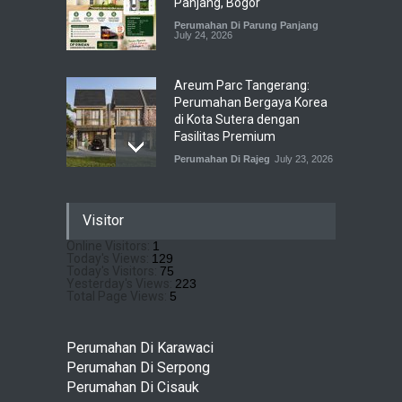
Panjang, Bogor
Perumahan Di Parung Panjang
July 24, 2026
Areum Parc Tangerang:
Perumahan Bergaya Korea
di Kota Sutera dengan
Fasilitas Premium
Perumahan Di Rajeg
July 23, 2026
Pramita Residence
Visitor
Bojongsari Depok: Dapatkan
Brosur & Pricelist Disini
Online Visitors:
1
Today's Views:
129
Perumahan Di Bojongsari
July 22, 2026
Today's Visitors:
75
Yesterday's Views:
223
Total Page Views:
5
Sewu Lake House Cirendeu :
Dapatkan Brosur &
Perumahan Di Karawaci
Pricelistnya Disini Ya!
Perumahan Di Serpong
Perumahan di Cirendeu
Perumahan Di Cisauk
July 3, 2026