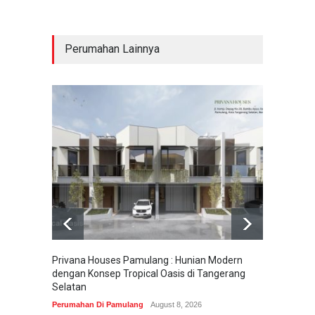
Perumahan Lainnya
Privana Houses Pamulang : Hunian Modern
Pesona
dengan Konsep Tropical Oasis di Tangerang
Parung
Selatan
Perumah
Perumahan Di Pamulang
August 8, 2026