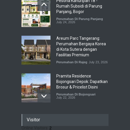
Pesona Kahuripan 18 -
Rumah Subsidi di Parung
Panjang, Bogor
Perumahan Di Parung Panjang
July 24, 2026
Areum Parc Tangerang:
Perumahan Bergaya Korea
di Kota Sutera dengan
Fasilitas Premium
Perumahan Di Rajeg
July 23, 2026
Pramita Residence
Bojongsari Depok: Dapatkan
Brosur & Pricelist Disini
Perumahan Di Bojongsari
July 22, 2026
Sewu Lake House Cirendeu :
Visitor
Dapatkan Brosur &
Pricelistnya Disini Ya!
Online Visitors:
2