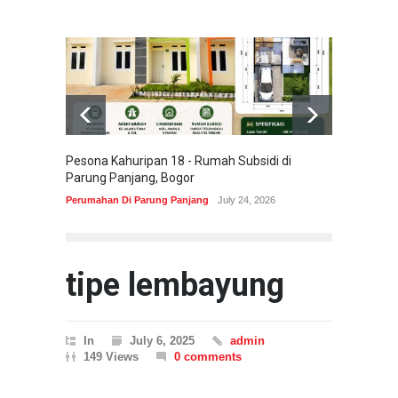
Pesona Kahuripan 18 - Rumah Subsidi di
Areum 
Parung Panjang, Bogor
Korea 
Perumahan Di Parung Panjang
July 24, 2026
Perumah
tipe lembayung
In
July 6, 2025
admin
149 Views
0 comments