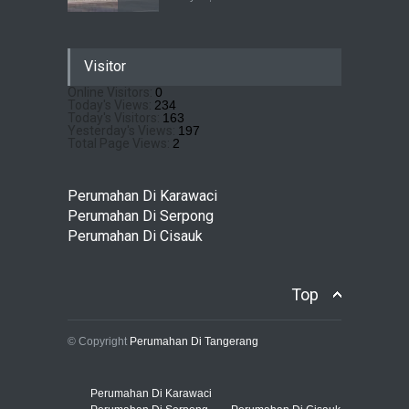
Sewu Lake House Cirendeu :
Visitor
Dapatkan Brosur &
Pricelistnya Disini Ya!
Online Visitors:
0
Today's Views:
234
Perumahan di Cirendeu
July 3, 2026
Today's Visitors:
163
Yesterday's Views:
197
Total Page Views:
2
Matera Lakeside : Hunian
Super Mewah dengan
Perumahan Di Karawaci
Nuansa Resort di Gading
Perumahan Di Serpong
Serpong
Perumahan Di Cisauk
Perumahan Di Serpong
May 4, 2026
Top
© Copyright
Perumahan Di Tangerang
Perumahan Di Karawaci