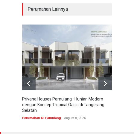
Perumahan Lainnya
Privana Houses Pamulang : Hunian Modern
Pesona
dengan Konsep Tropical Oasis di Tangerang
Parung
Selatan
Perumah
Perumahan Di Pamulang
August 8, 2026