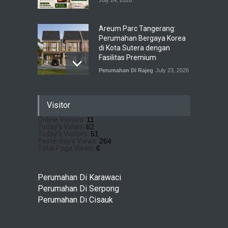
July 24, 2026
Areum Parc Tangerang:
Perumahan Bergaya Korea
di Kota Sutera dengan
Fasilitas Premium
Perumahan Di Rajeg
July 23, 2026
Pramita Residence
Visitor
Bojongsari Depok: Dapatkan
Brosur & Pricelist Disini
Online Visitors:
11
Today's Views:
62
Perumahan Di Bojongsari
July 22, 2026
Today's Visitors:
51
Yesterday's Views:
264
Total Page Views:
6
Sewu Lake House Cirendeu :
Dapatkan Brosur &
Perumahan Di Karawaci
Pricelistnya Disini Ya!
Perumahan Di Serpong
Perumahan di Cirendeu
Perumahan Di Cisauk
July 3, 2026