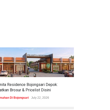
mita Residence Bojongsari Depok:
Sewu Lake House
tkan Brosur & Pricelist Disini
& Pricelistnya Di
mahan Di Bojongsari
July 22, 2026
Perumahan di Ciren