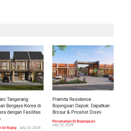
rc Tangerang:
Pramita Residence
Sew
an Bergaya Korea di
Bojongsari Depok: Dapatkan
Dap
era dengan Fasilitas
Brosur & Pricelist Disini
Pric
m
Perumahan Di Bojongsari
Peru
July 22, 2026
 Di Rajeg
July 23, 2026