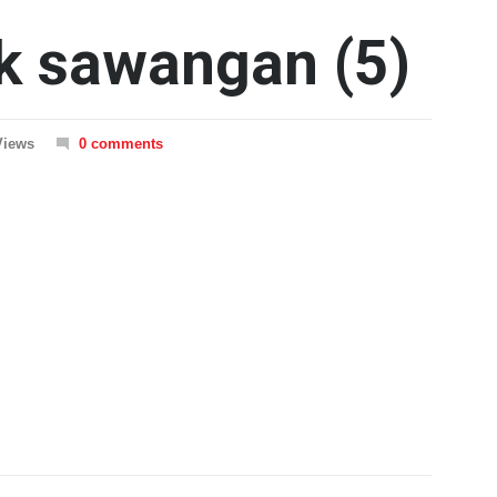
k sawangan (5)
Views
0 comments