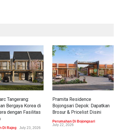
rc Tangerang:
Pramita Residence
Sew
an Bergaya Korea di
Bojongsari Depok: Dapatkan
Dap
era dengan Fasilitas
Brosur & Pricelist Disini
Pric
m
Perumahan Di Bojongsari
Peru
July 22, 2026
 Di Rajeg
July 23, 2026