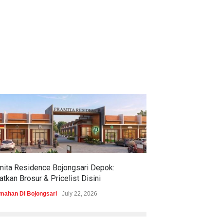
mita Residence Bojongsari Depok:
Sewu Lake House
tkan Brosur & Pricelist Disini
& Pricelistnya Di
mahan Di Bojongsari
July 22, 2026
Perumahan di Ciren