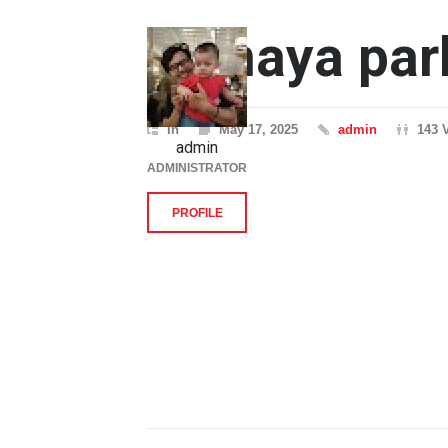
namaya par
In
May 17, 2025
admin
143 
admin
ADMINISTRATOR
PROFILE