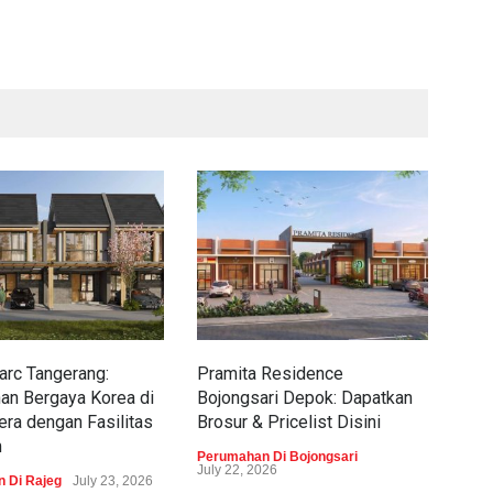
rc Tangerang:
Pramita Residence
Sew
an Bergaya Korea di
Bojongsari Depok: Dapatkan
Dap
era dengan Fasilitas
Brosur & Pricelist Disini
Pric
m
Perumahan Di Bojongsari
Peru
July 22, 2026
 Di Rajeg
July 23, 2026