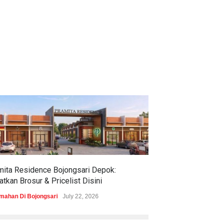
mita Residence Bojongsari Depok:
Sewu Lake House
tkan Brosur & Pricelist Disini
& Pricelistnya Di
mahan Di Bojongsari
July 22, 2026
Perumahan di Ciren