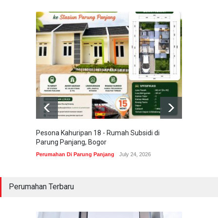
Pesona Kahuripan 18 - Rumah Subsidi di
Areum 
Parung Panjang, Bogor
Korea 
Perumahan Di Parung Panjang
July 24, 2026
Perumah
Perumahan Terbaru