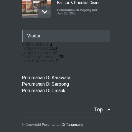
Brosur & Pricelist Disini
Perumahan Di Bojongsari
July 22, 2026
Sewu Lake House Cirendeu :
Visitor
Dapatkan Brosur &
Pricelistnya Disini Ya!
Online Visitors:
1
Today's Views:
130
Perumahan di Cirendeu
July 3, 2026
Today's Visitors:
87
Yesterday's Views:
239
Total Page Views:
7
Matera Lakeside : Hunian
Super Mewah dengan
Perumahan Di Karawaci
Nuansa Resort di Gading
Perumahan Di Serpong
Serpong
Perumahan Di Cisauk
Perumahan Di Serpong
May 4, 2026
Top
© Copyright
Perumahan Di Tangerang