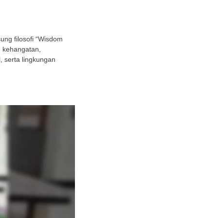
ng filosofi “Wisdom
h kehangatan,
 serta lingkungan