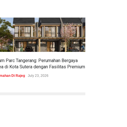
um Parc Tangerang: Perumahan Bergaya
Pramita Residen
ea di Kota Sutera dengan Fasilitas Premium
Dapatkan Brosur 
mahan Di Rajeg
July 23, 2026
Perumahan Di Bojon