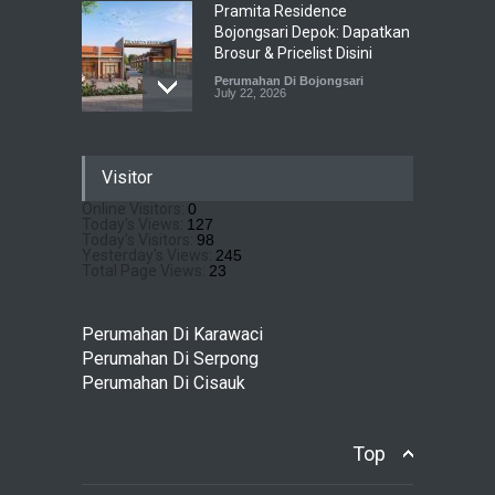
Pramita Residence
Bojongsari Depok: Dapatkan
Brosur & Pricelist Disini
Perumahan Di Bojongsari
July 22, 2026
Sewu Lake House Cirendeu :
Visitor
Dapatkan Brosur &
Pricelistnya Disini Ya!
Online Visitors:
0
Today's Views:
127
Perumahan di Cirendeu
July 3, 2026
Today's Visitors:
98
Yesterday's Views:
245
Total Page Views:
23
Matera Lakeside : Hunian
Super Mewah dengan
Perumahan Di Karawaci
Nuansa Resort di Gading
Perumahan Di Serpong
Serpong
Perumahan Di Cisauk
Perumahan Di Serpong
May 4, 2026
Top