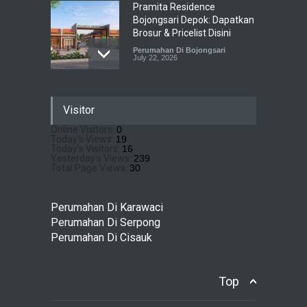
Pramita Residence
Bojongsari Depok: Dapatkan
Brosur & Pricelist Disini
Perumahan Di Bojongsari
July 22, 2026
Sewu Lake House Cirendeu :
Visitor
Dapatkan Brosur &
Pricelistnya Disini Ya!
Online Visitors:
0
Today's Views:
19
Perumahan di Cirendeu
July 3, 2026
Today's Visitors:
16
Yesterday's Views:
239
Total Page Views:
30
Matera Lakeside : Hunian
Super Mewah dengan
Perumahan Di Karawaci
Nuansa Resort di Gading
Perumahan Di Serpong
Serpong
Perumahan Di Cisauk
Perumahan Di Serpong
May 4, 2026
Top