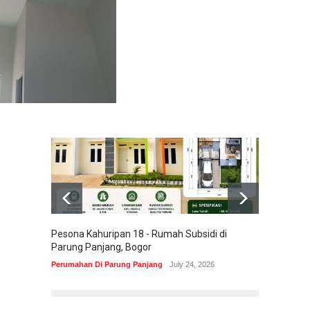
Pesona Kahuripan 18 - Rumah Subsidi di
Areum 
Parung Panjang, Bogor
Korea 
Perumahan Di Parung Panjang
July 24, 2026
Perumah