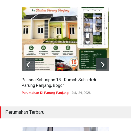
Pesona Kahuripan 18 - Rumah Subsidi di
Areum 
Parung Panjang, Bogor
Korea 
Perumahan Di Parung Panjang
July 24, 2026
Perumah
Perumahan Terbaru