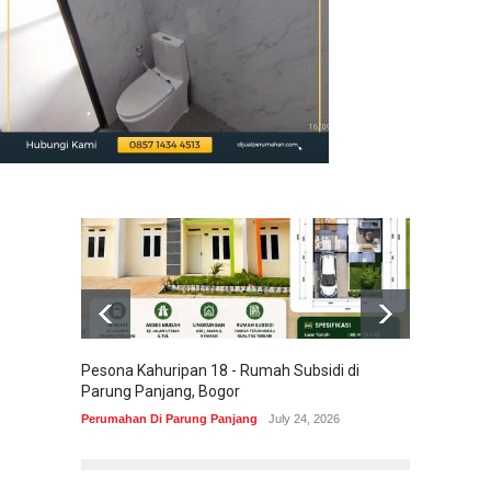
Pesona Kahuripan 18 - Rumah Subsidi di
Areum 
Parung Panjang, Bogor
Korea 
Perumahan Di Parung Panjang
July 24, 2026
Perumah