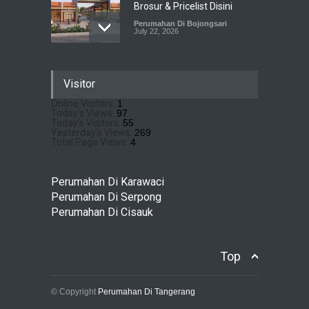
Brosur & Pricelist Disini
Perumahan Di Bojongsari
July 22, 2026
Sewu Lake House Cirendeu :
Visitor
Dapatkan Brosur &
Pricelistnya Disini Ya!
Online Visitors:
1
Today's Views:
97
Perumahan di Cirendeu
July 3, 2026
Today's Visitors:
55
Yesterday's Views:
269
Total Page Views:
4
Matera Lakeside : Hunian
Super Mewah dengan
Perumahan Di Karawaci
Nuansa Resort di Gading
Perumahan Di Serpong
Serpong
Perumahan Di Cisauk
Perumahan Di Serpong
May 4, 2026
Top
© Copyright
Perumahan Di Tangerang