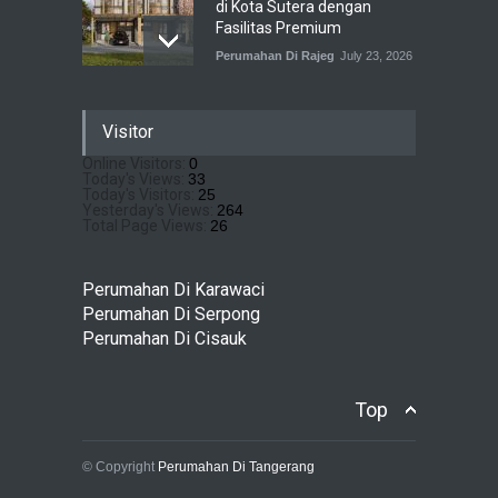
di Kota Sutera dengan
Fasilitas Premium
Perumahan Di Rajeg
July 23, 2026
Pramita Residence
Visitor
Bojongsari Depok: Dapatkan
Brosur & Pricelist Disini
Online Visitors:
0
Today's Views:
33
Perumahan Di Bojongsari
July 22, 2026
Today's Visitors:
25
Yesterday's Views:
264
Total Page Views:
26
Sewu Lake House Cirendeu :
Dapatkan Brosur &
Perumahan Di Karawaci
Pricelistnya Disini Ya!
Perumahan Di Serpong
Perumahan di Cirendeu
Perumahan Di Cisauk
July 3, 2026
Top
© Copyright
Perumahan Di Tangerang