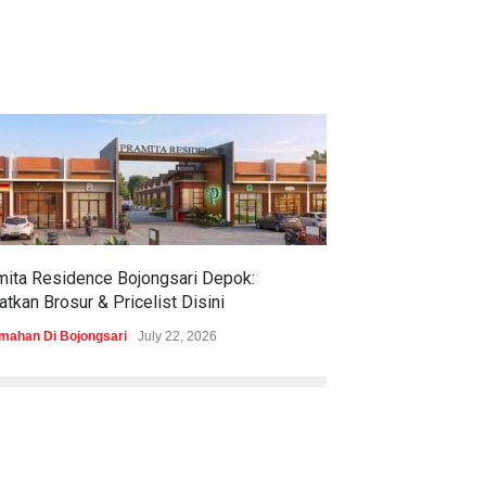
mita Residence Bojongsari Depok:
Sewu Lake House
tkan Brosur & Pricelist Disini
& Pricelistnya Di
mahan Di Bojongsari
July 22, 2026
Perumahan di Ciren