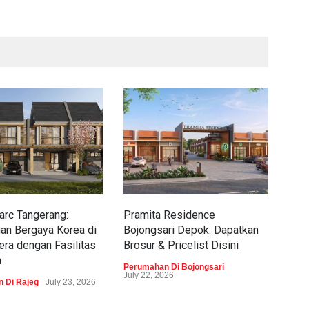
rc Tangerang:
Pramita Residence
Sew
an Bergaya Korea di
Bojongsari Depok: Dapatkan
Dap
era dengan Fasilitas
Brosur & Pricelist Disini
Pric
m
Perumahan Di Bojongsari
Peru
July 22, 2026
 Di Rajeg
July 23, 2026