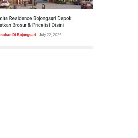
mita Residence Bojongsari Depok:
Sewu Lake House
tkan Brosur & Pricelist Disini
& Pricelistnya Di
mahan Di Bojongsari
July 22, 2026
Perumahan di Ciren