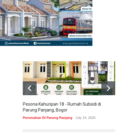
Pesona Kahuripan 18 - Rumah Subsidi di
Areum 
Parung Panjang, Bogor
Korea 
Perumahan Di Parung Panjang
July 24, 2026
Perumah