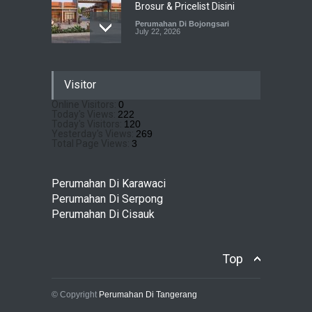
Brosur & Pricelist Disini
Perumahan Di Bojongsari
July 22, 2026
Sewu Lake House Cirendeu :
Visitor
Dapatkan Brosur &
Pricelistnya Disini Ya!
Online Visitors:
0
Today's Views:
222
Perumahan di Cirendeu
July 3, 2026
Today's Visitors:
120
Yesterday's Views:
269
Total Page Views:
3
Matera Lakeside : Hunian
Super Mewah dengan
Perumahan Di Karawaci
Nuansa Resort di Gading
Perumahan Di Serpong
Serpong
Perumahan Di Cisauk
Perumahan Di Serpong
May 4, 2026
Top
© Copyright
Perumahan Di Tangerang