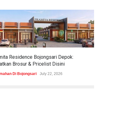
mita Residence Bojongsari Depok:
Sewu Lake House
tkan Brosur & Pricelist Disini
& Pricelistnya Di
mahan Di Bojongsari
July 22, 2026
Perumahan di Ciren