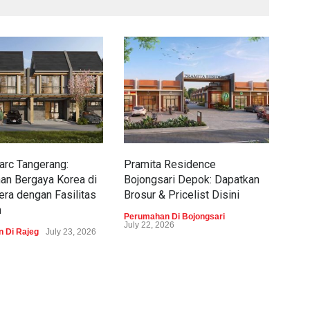
rc Tangerang:
Pramita Residence
Sew
an Bergaya Korea di
Bojongsari Depok: Dapatkan
Dap
era dengan Fasilitas
Brosur & Pricelist Disini
Pric
m
Perumahan Di Bojongsari
Peru
July 22, 2026
 Di Rajeg
July 23, 2026