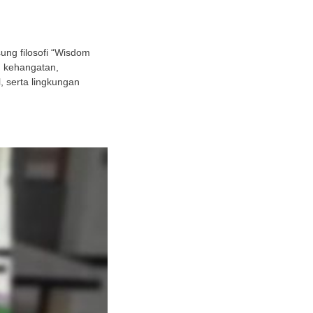
ng filosofi “Wisdom
h kehangatan,
 serta lingkungan