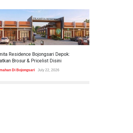
mita Residence Bojongsari Depok:
Sewu Lake House
tkan Brosur & Pricelist Disini
& Pricelistnya Di
mahan Di Bojongsari
July 22, 2026
Perumahan di Ciren