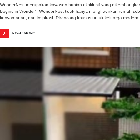
WonderNest merupakan kawasan hunian eksklusif yang dikembangkan o
Begins in Wonder”, WonderNest tidak hanya menghadirkan rumah seba
kenyamanan, dan inspirasi. Dirancang khusus untuk keluarga modern,
READ MORE