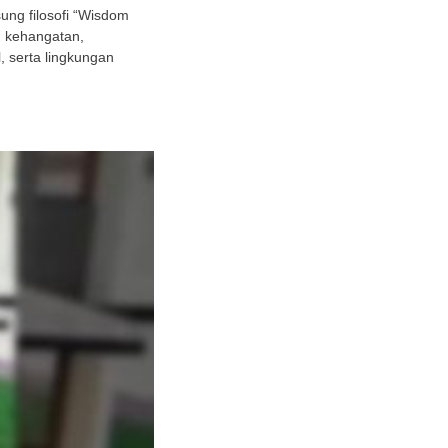
ng filosofi “Wisdom
h kehangatan,
 serta lingkungan