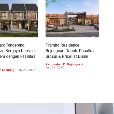
rc Tangerang:
Pramita Residence
Sew
an Bergaya Korea di
Bojongsari Depok: Dapatkan
Dap
era dengan Fasilitas
Brosur & Pricelist Disini
Pric
m
Perumahan Di Bojongsari
Peru
July 22, 2026
 Di Rajeg
July 23, 2026