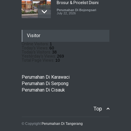
Brosur & Pricelist Disini
Perumahan Di Bojongsari
July 22, 2026
Sewu Lake House Cirendeu :
Visitor
Dapatkan Brosur &
Pricelistnya Disini Ya!
Online Visitors:
1
Today's Views:
60
Perumahan di Cirendeu
July 3, 2026
Today's Visitors:
38
Yesterday's Views:
269
Total Page Views:
10
Matera Lakeside : Hunian
Super Mewah dengan
Perumahan Di Karawaci
Nuansa Resort di Gading
Perumahan Di Serpong
Serpong
Perumahan Di Cisauk
Perumahan Di Serpong
May 4, 2026
Top
© Copyright
Perumahan Di Tangerang