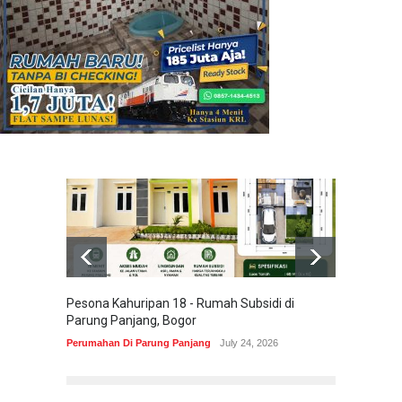
Pesona Kahuripan 18 - Rumah Subsidi di
Areum 
Parung Panjang, Bogor
Korea 
Perumahan Di Parung Panjang
July 24, 2026
Perumah