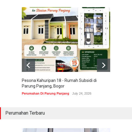
Pesona Kahuripan 18 - Rumah Subsidi di
Areum 
Parung Panjang, Bogor
Korea 
Perumahan Di Parung Panjang
July 24, 2026
Perumah
Perumahan Terbaru