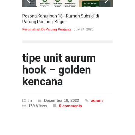
Pesona Kahuripan 18 - Rumah Subsidi di
Areum 
Parung Panjang, Bogor
Korea 
Perumahan Di Parung Panjang
July 24, 2026
Perumah
tipe unit aurum
hook – golden
kencana
In
December 18, 2022
admin
139 Views
0 comments