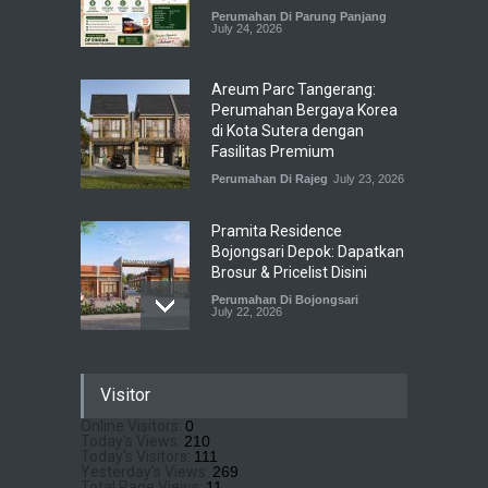
Perumahan Di Parung Panjang
July 24, 2026
Areum Parc Tangerang:
Perumahan Bergaya Korea
di Kota Sutera dengan
Fasilitas Premium
Perumahan Di Rajeg
July 23, 2026
Pramita Residence
Bojongsari Depok: Dapatkan
Brosur & Pricelist Disini
Perumahan Di Bojongsari
July 22, 2026
Sewu Lake House Cirendeu :
Visitor
Dapatkan Brosur &
Pricelistnya Disini Ya!
Online Visitors:
0
Today's Views:
210
Perumahan di Cirendeu
July 3, 2026
Today's Visitors:
111
Yesterday's Views:
269
Total Page Views:
11