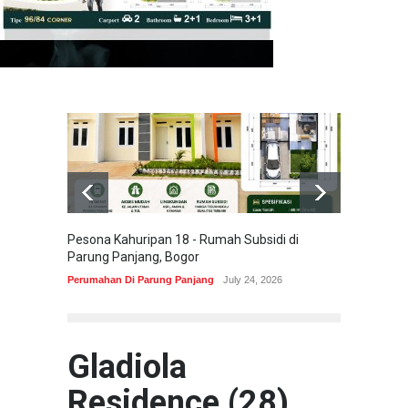
Pesona Kahuripan 18 - Rumah Subsidi di
Areum 
Parung Panjang, Bogor
Korea 
Perumahan Di Parung Panjang
July 24, 2026
Perumah
Gladiola
Residence (28)