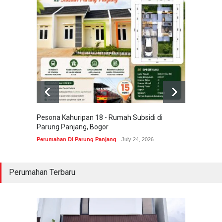
Pesona Kahuripan 18 - Rumah Subsidi di
Areum 
Parung Panjang, Bogor
Korea 
Perumahan Di Parung Panjang
July 24, 2026
Perumah
Perumahan Terbaru