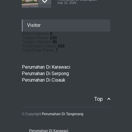
July 22, 2026
Sewu Lake House Cirendeu :
Visitor
Dapatkan Brosur &
Pricelistnya Disini Ya!
Online Visitors:
0
Today's Views:
150
Perumahan di Cirendeu
July 3, 2026
Today's Visitors:
85
Yesterday's Views:
269
Total Page Views:
7
Matera Lakeside : Hunian
Super Mewah dengan
Perumahan Di Karawaci
Nuansa Resort di Gading
Perumahan Di Serpong
Serpong
Perumahan Di Cisauk
Perumahan Di Serpong
May 4, 2026
Top
© Copyright
Perumahan Di Tangerang
Perumahan Di Karawaci