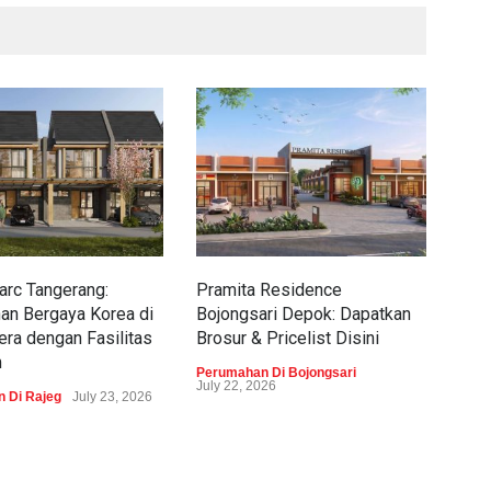
rc Tangerang:
Pramita Residence
Sew
an Bergaya Korea di
Bojongsari Depok: Dapatkan
Dap
era dengan Fasilitas
Brosur & Pricelist Disini
Pric
m
Perumahan Di Bojongsari
Peru
July 22, 2026
 Di Rajeg
July 23, 2026