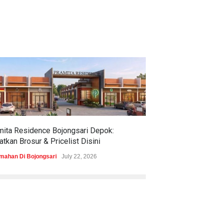
mita Residence Bojongsari Depok:
Sewu Lake House
tkan Brosur & Pricelist Disini
& Pricelistnya Di
mahan Di Bojongsari
July 22, 2026
Perumahan di Ciren