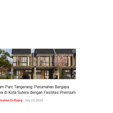
um Parc Tangerang: Perumahan Bergaya
Pramita Residen
ea di Kota Sutera dengan Fasilitas Premium
Dapatkan Brosur 
mahan Di Rajeg
July 23, 2026
Perumahan Di Bojon