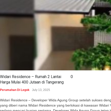
Widari Residence – Rumah 2 Lantai
0
Harga Mulai 400 Jutaan di Tangerang
Perumahan Di Legok
July 13, 2025
Widari Residence – Developer Wida Agung Group setelah sukses dengan 
yang diberi nama Widari Residence yang berlokasi di kawasan Wida
sedang mencari hunian pertama. Developer Wida Agung Group tetap 