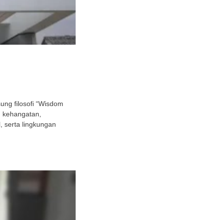
ng filosofi “Wisdom
h kehangatan,
 serta lingkungan