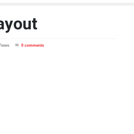
ayout
Views
0 comments