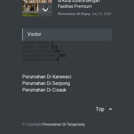
di Kota Sutera dengan
Fasilitas Premium
Perumahan Di Rajeg
July 23, 2026
Pramita Residence
Visitor
Bojongsari Depok: Dapatkan
Brosur & Pricelist Disini
Online Visitors:
1
Today's Views:
201
Perumahan Di Bojongsari
July 22, 2026
Today's Visitors:
146
Yesterday's Views:
245
Total Page Views:
8
Sewu Lake House Cirendeu :
Dapatkan Brosur &
Perumahan Di Karawaci
Pricelistnya Disini Ya!
Perumahan Di Serpong
Perumahan di Cirendeu
Perumahan Di Cisauk
July 3, 2026
Top
© Copyright
Perumahan Di Tangerang