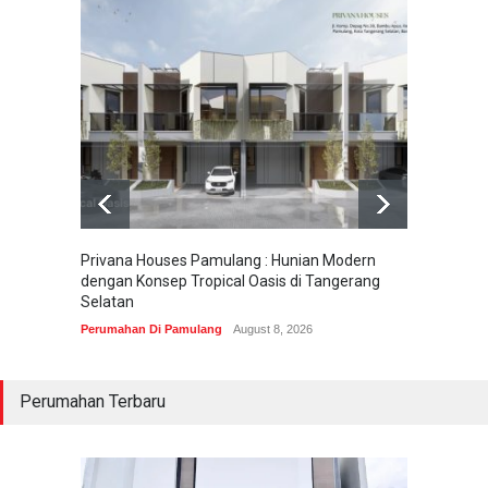
Privana Houses Pamulang : Hunian Modern
Pesona
dengan Konsep Tropical Oasis di Tangerang
Parung
Selatan
Perumah
Perumahan Di Pamulang
August 8, 2026
Perumahan Terbaru