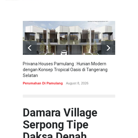
Privana Houses Pamulang : Hunian Modern
Pesona
dengan Konsep Tropical Oasis di Tangerang
Parung
Selatan
Perumah
Perumahan Di Pamulang
August 8, 2026
Damara Village
Serpong Tipe
Daksa Denah