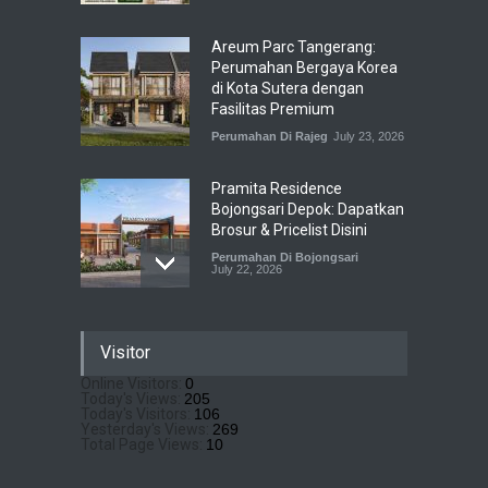
Areum Parc Tangerang:
Perumahan Bergaya Korea
di Kota Sutera dengan
Fasilitas Premium
Perumahan Di Rajeg
July 23, 2026
Pramita Residence
Bojongsari Depok: Dapatkan
Brosur & Pricelist Disini
Perumahan Di Bojongsari
July 22, 2026
Sewu Lake House Cirendeu :
Visitor
Dapatkan Brosur &
Pricelistnya Disini Ya!
Online Visitors:
0
Today's Views:
205
Perumahan di Cirendeu
July 3, 2026
Today's Visitors:
106
Yesterday's Views:
269
Total Page Views:
10
Matera Lakeside : Hunian