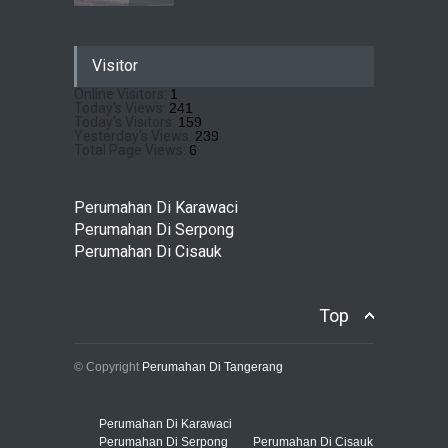
Sewu Lake House Cirendeu :
Visitor
Dapatkan Brosur &
Pricelistnya Disini Ya!
Online Visitors:
1
Today's Views:
241
Perumahan di Cirendeu
July 3, 2026
Today's Visitors:
159
Yesterday's Views:
239
Total Page Views:
6
Matera Lakeside : Hunian
Super Mewah dengan
Perumahan Di Karawaci
Nuansa Resort di Gading
Perumahan Di Serpong
Serpong
Perumahan Di Cisauk
Perumahan Di Serpong
May 4, 2026
Top
© Copyright
Perumahan Di Tangerang
Perumahan Di Karawaci
Perumahan Di Serpong
Perumahan Di Cisauk