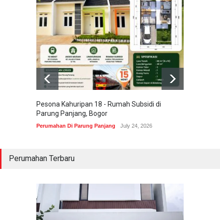
Pesona Kahuripan 18 - Rumah Subsidi di
Areum 
Parung Panjang, Bogor
Korea 
Perumahan Di Parung Panjang
July 24, 2026
Perumah
Perumahan Terbaru