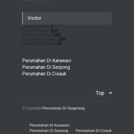
Sewu Lake House Cirendeu :
Visitor
Dapatkan Brosur &
Pricelistnya Disini Ya!
Online Visitors:
0
Today's Views:
222
Perumahan di Cirendeu
July 3, 2026
Today's Visitors:
143
Yesterday's Views:
239
Total Page Views:
10
Matera Lakeside : Hunian
Super Mewah dengan
Perumahan Di Karawaci
Nuansa Resort di Gading
Perumahan Di Serpong
Serpong
Perumahan Di Cisauk
Perumahan Di Serpong
May 4, 2026
Top
© Copyright
Perumahan Di Tangerang
Perumahan Di Karawaci
Perumahan Di Serpong
Perumahan Di Cisauk