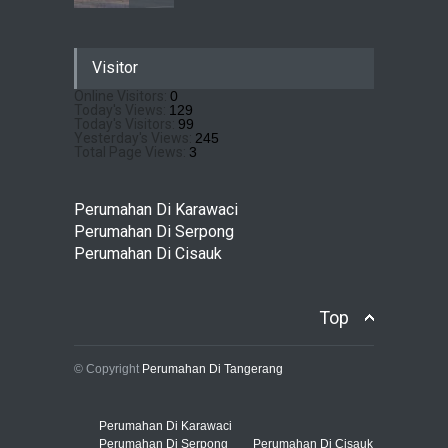
Sewu Lake House Cirendeu :
Visitor
Dapatkan Brosur &
Pricelistnya Disini Ya!
Online Visitors:
0
Today's Views:
129
Perumahan di Cirendeu
July 3, 2026
Today's Visitors:
99
Yesterday's Views:
245
Total Page Views:
3
Matera Lakeside : Hunian
Super Mewah dengan
Perumahan Di Karawaci
Nuansa Resort di Gading
Perumahan Di Serpong
Serpong
Perumahan Di Cisauk
Perumahan Di Serpong
May 4, 2026
Top
© Copyright
Perumahan Di Tangerang
Perumahan Di Karawaci
Perumahan Di Serpong
Perumahan Di Cisauk