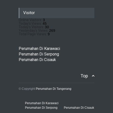
Sewu Lake House Cirendeu :
Visitor
Dapatkan Brosur &
Pricelistnya Disini Ya!
Online Visitors:
3
Today's Views:
45
Perumahan di Cirendeu
July 3, 2026
Today's Visitors:
30
Yesterday's Views:
269
Total Page Views:
9
Matera Lakeside : Hunian
Super Mewah dengan
Perumahan Di Karawaci
Nuansa Resort di Gading
Perumahan Di Serpong
Serpong
Perumahan Di Cisauk
Perumahan Di Serpong
May 4, 2026
Top
© Copyright
Perumahan Di Tangerang
Perumahan Di Karawaci
Perumahan Di Serpong
Perumahan Di Cisauk