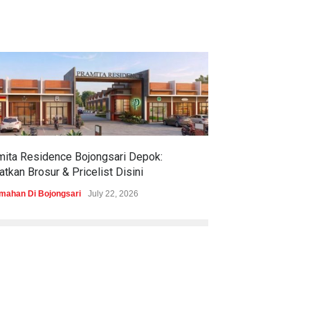
mita Residence Bojongsari Depok:
Sewu Lake House
tkan Brosur & Pricelist Disini
& Pricelistnya Di
mahan Di Bojongsari
July 22, 2026
Perumahan di Ciren