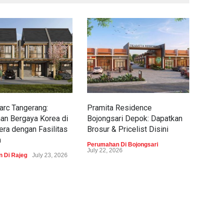
rc Tangerang:
Pramita Residence
Sew
an Bergaya Korea di
Bojongsari Depok: Dapatkan
Dap
era dengan Fasilitas
Brosur & Pricelist Disini
Pric
m
Perumahan Di Bojongsari
Peru
July 22, 2026
 Di Rajeg
July 23, 2026