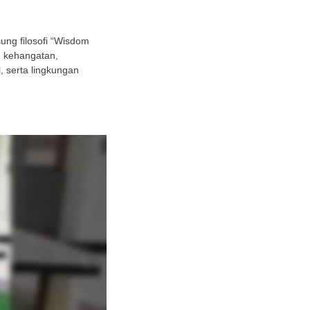
ng filosofi “Wisdom
h kehangatan,
 serta lingkungan