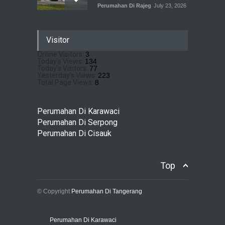
Perumahan Di Rajeg
July 23, 2026
Pramita Residence
Visitor
Bojongsari Depok: Dapatkan
Brosur & Pricelist Disini
Online Visitors:
3
Today's Views:
134
Perumahan Di Bojongsari
July 22, 2026
Today's Visitors:
77
Yesterday's Views:
223
Total Page Views:
8
Sewu Lake House Cirendeu :
Dapatkan Brosur &
Perumahan Di Karawaci
Pricelistnya Disini Ya!
Perumahan Di Serpong
Perumahan di Cirendeu
Perumahan Di Cisauk
July 3, 2026
Top
© Copyright
Perumahan Di Tangerang
Perumahan Di Karawaci