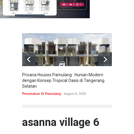
Privana Houses Pamulang : Hunian Modern
Pesona
dengan Konsep Tropical Oasis di Tangerang
Parung
Selatan
Perumah
Perumahan Di Pamulang
August 8, 2026
asanna village 6