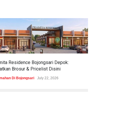
mita Residence Bojongsari Depok:
Sewu Lake House
tkan Brosur & Pricelist Disini
& Pricelistnya Di
mahan Di Bojongsari
July 22, 2026
Perumahan di Ciren