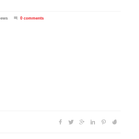
iews
0 comments