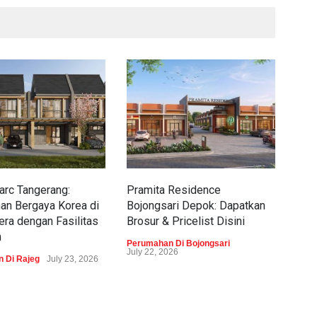
rc Tangerang:
Pramita Residence
Sew
an Bergaya Korea di
Bojongsari Depok: Dapatkan
Dap
era dengan Fasilitas
Brosur & Pricelist Disini
Pric
m
Perumahan Di Bojongsari
Peru
July 22, 2026
 Di Rajeg
July 23, 2026