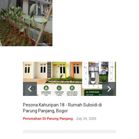
Pesona Kahuripan 18 - Rumah Subsidi di
Areum 
Parung Panjang, Bogor
Korea 
Perumahan Di Parung Panjang
July 24, 2026
Perumah