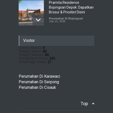
Pramita Residence
Bojongsari Depok: Dapatkan
Brosur & Pricelist Disini
Perumahan Di Bojongsari
July 22, 2026
Sewu Lake House Cirendeu :
Visitor
Dapatkan Brosur &
Pricelistnya Disini Ya!
Online Visitors:
0
Today's Views:
88
Perumahan di Cirendeu
July 3, 2026
Today's Visitors:
68
Yesterday's Views:
245
Total Page Views:
17
Matera Lakeside : Hunian
Super Mewah dengan
Perumahan Di Karawaci
Nuansa Resort di Gading
Perumahan Di Serpong
Serpong
Perumahan Di Cisauk
Perumahan Di Serpong
May 4, 2026
Top