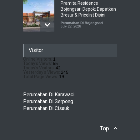
Pramita Residence
Bojongsari Depok: Dapatkan
Brosur & Pricelist Disini
Perumahan Di Bojongsari
July 22, 2026
Sewu Lake House Cirendeu :
Visitor
Dapatkan Brosur &
Pricelistnya Disini Ya!
Online Visitors:
1
Today's Views:
55
Perumahan di Cirendeu
July 3, 2026
Today's Visitors:
42
Yesterday's Views:
245
Total Page Views:
19
Matera Lakeside : Hunian
Super Mewah dengan
Perumahan Di Karawaci
Nuansa Resort di Gading
Perumahan Di Serpong
Serpong
Perumahan Di Cisauk
Perumahan Di Serpong
May 4, 2026
Top