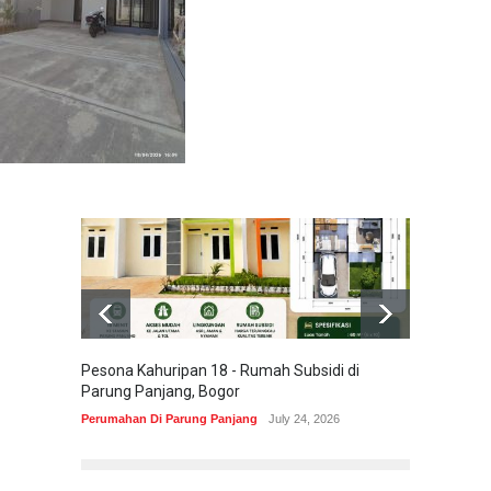
Pesona Kahuripan 18 - Rumah Subsidi di
Areum 
Parung Panjang, Bogor
Korea 
Perumahan Di Parung Panjang
July 24, 2026
Perumah